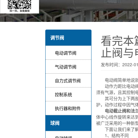
看完本
调节阀
止阀与
电动调节阀
发布时间：2022-01
气动调节阀
电动阀简单地说就是
自力式调节阀
动作力距比电动阀门
须有气源，且其控制
控制系统
其可分为上下两部分
护，动作过程中因气
执行器和附件
电动截止阀和法
体中心线作旋转来达
球阀
被广泛采用的一种新
下面让我们来了解一
1、结构不同