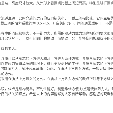
杂，高度尺寸较大，从外形来看闸阀比截止阀短而高，特别是明杆闸阀
道直通，此时介质的运行的压力损失小，与截止阀相比较，它的主要优
，而普通截止阀的阻力系数约为 3.5~4.5。开启关闭力小。闸阀通常适用
。
中的流阻都很大，不平衡力大，所需的驱动力或力矩也相应地要大很多
部开启状况下，可以引起阀门的振动，而振动，又可能损伤闸板和阀座的
阀的要大。
质可以从阀芯的下方进入和从上方进入两种方式。介质从阀芯的下方进
可以在阀前管道承压的情况下，进行更换盘根的工作。介质从阀芯的下方
，阀杆受的轴向力大，阀杆容易弯曲。为此，介质从下方进入方式，一般只适用于小
入的方式。
用介质从上方进入的方式。介质从上方进入方式的缺点正好与下方进入
，优点是结构简单，密封性能好，制造维修方便;缺点是液体阻力大，
的相关知识点，希望以上的内容能够对大家有所帮助，感谢您的观看和