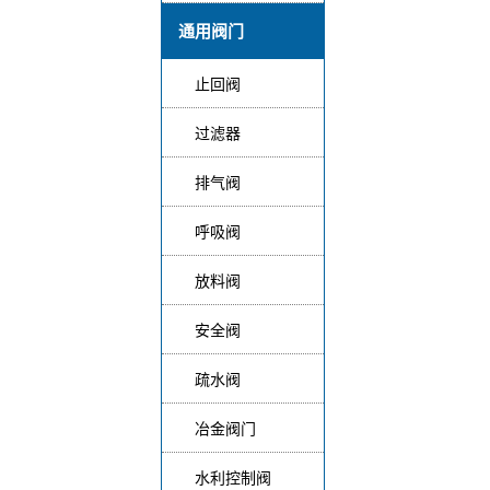
通用阀门
止回阀
过滤器
排气阀
呼吸阀
放料阀
安全阀
疏水阀
冶金阀门
水利控制阀