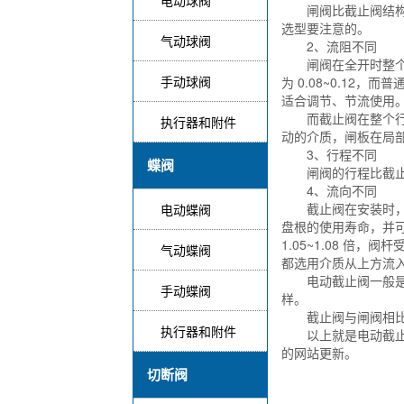
电动球阀
闸阀比截止阀结构复
选型要注意的。
气动球阀
2、流阻不同
闸阀在全开时整个流
手动球阀
为 0.08~0.12
适合调节、节流使用
而截止阀在整个行程
执行器和附件
动的介质，闸板在局
3、行程不同
蝶阀
闸阀的行程比截止
4、流向不同
截止阀在安装时，介
电动蝶阀
盘根的使用寿命，并
1.05~1.08 倍
气动蝶阀
都选用介质从上方流
电动截止阀一般是采
手动蝶阀
样。
截止阀与闸阀相比较
执行器和附件
以上就是电动截止阀
的网站更新。
切断阀