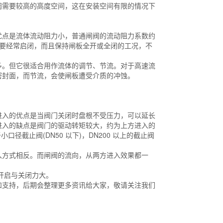
需要较高的高度空间，这在安装空间有限的情况下
点是流体流动阻力小，普通闸阀的流动阻力系数约
于，不需要经常启闭，而且保持闸板全开或全闭的工况，不
。但它很适合用作流体的调节、节流。对于高速流
密封面，而节流，会使闸板遭受介质的冲蚀。
入的优点是当阀门关闭时盘根不受压力，可以延长
进入的缺点是阀门的驱动转矩较大，约为上方进入的
口径截止阀(DN50 以下)，DN200 以上的截止阀
方式相反。而闸阀的流向，从两方进入效果都一
开启与关闭力大。
支持，后期会整理更多资讯给大家，敬请关注我们