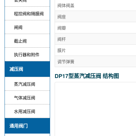
阀体阀盖
程控阀和隔膜阀
阀座
闸阀
阀瓣
阀杆
截止阀
膜片
执行器和附件
调节弹簧
减压阀
DP17型蒸汽减压阀 结构图
蒸汽减压阀
气体减压阀
水用减压阀
通用阀门