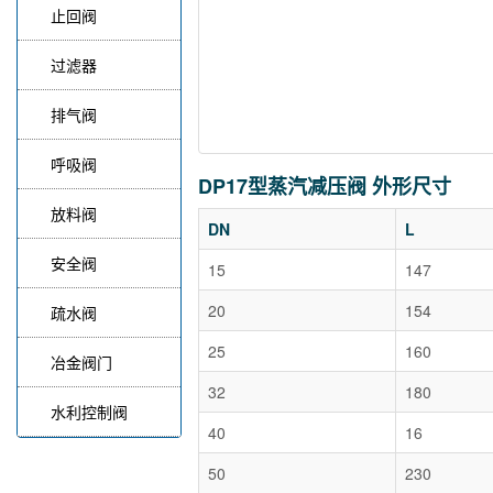
止回阀
过滤器
排气阀
呼吸阀
DP17型蒸汽减压阀 外形尺寸
放料阀
DN
L
安全阀
15
147
20
154
疏水阀
25
160
冶金阀门
32
180
水利控制阀
40
16
50
230